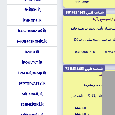
44498904
iShireh.ir
شناسه آگهى 8817634148
راسو سپهر آريا
iEurope.ir
اختمان تأمين تجهيزات بسته جامع
KasehNamad.ir
ساختمان شيخ بهايى واحد 150
MrElectronic.ir
iMikh.ir
03133869516
farasa
iPoultry.ir
شناسه آگهى 7213518651
iWaterPump.ir
 آرمان رشد
SeptoPlasty.ir
سى، علوم پايه و مديريت
MrToner.ir
يحان، پلاك1182 طبقه دهم
eBankdari.ir
66486013
armanr
66486012
info@
Mrimport.ir