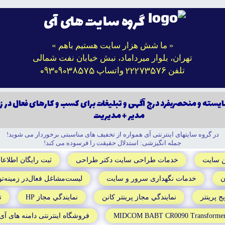
گروه سایت های آی
« ما شش هزار سایت هستیم باهم »
تهران، بلوار میرداماد، نبش خیابان نفت شمالی
09309038575
22273576
تلفن
واتساپ
يسته و منحصربفرد درج آگهى و تبليغات براى كسب و كارهاى فعال در ز
مدير + مديريت
در گروه سايتهاى اينترنتى آى همواره از تخفيف هاى مناسبتى برخوردار مى شويد!
جمله انگيزشى: استدلال حقيقت را فرسوده مى کند!
ن سايت
خدمات طراحى سايت دکتر طراحى
ثبت رايگان اطلاعا
خدمات نگهدارى سرور و سايت
ليست‌مشاغل‌ فعال‌در زمينه‌تو
 پرينتر
نمايندگي مجاز پرينتر کانن
نمايندگي مجاز HP
ت
MIDCOM BABT CR0090 Transforme
فروشگاه اينترنتى دامنه هاى آى