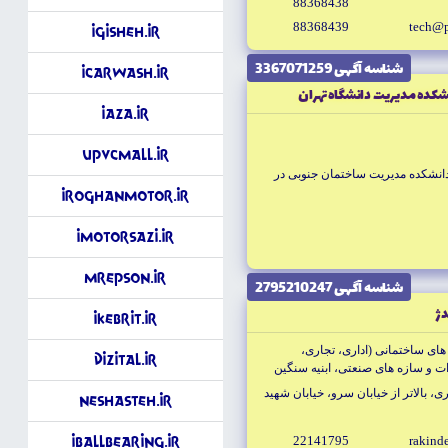
88368438
88368439
tech@
iGisheh.ir
شناسه آگهى 3367071259
iCarwash.ir
كده مديريت دانشگاه تهران
iAza.ir
upvcMall.ir
 دانشكده مديريت ساختمان جنوبى در
iRoghanMotor.ir
iMotorSazi.ir
MrEpson.ir
شناسه آگهى 2795210247
دژ
iKebrit.ir
اى ساختمانى (ادارى، تجارى،
DiziTal.ir
ت و سازه هاى صنعتى، ابنيه سنگين
ى، بالاتر از خيابان سرو، خيابان شهيد
Neshasteh.ir
22141795
rakinde
iBallbearing.ir