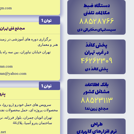
دستگاه ضبط
gm.com
مکالمات تلفنى
88528766
توان 1
مجتمع فنى تهران 
سيستمهاى مخابراتى دى
برگزارى دوره هاى آموزشى در زمينه
پخش کاغذ
هنر و معمارى
در غرب تهران
تهران خيابان نياوران، بين سه راه ياس
46262309
ran.com
پخش کاغذ دى
aran@yahoo.com
بانک اطلاعات
توان 1
مشاغل کشور
پترو
88523113
سرويس هاى حمل خودرو (رو-رو)، مدي
مجتمع زرين ندا
محصولات پروژه اى، حمل محصولات نفتى،
شيميايى، حمل محصولات فله
تهران اتوبان چمران، بلوار فرزانه، ن
طراحى
ساختمان پترو آسيا، پلاك44
نرم افزارهاى کاربردى
.net