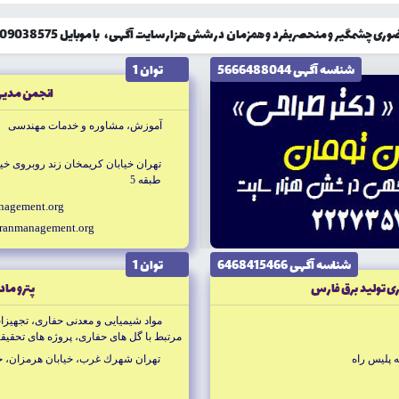
گیر و منحصربفرد و همزمان در شش هزار سایت آگهی، با موبایل 09309038575 تماس حاصل نمایید!
شناسه آگهى 5666488044
توان 1
انجمن مدير
آموزش، مشاوره و خدمات مهندسى
طبقه 5
nagement.org
ranmanagement.org
شناسه آگهى 6468415466
توان 1
رى توليد برق فارس
پترو ما
مواد شيميايى و معدنى حفارى، تجهيز
مرتبط با گل هاى حفارى، پروژه هاى تحقيق
ارائه خدمات مهندسى حفارى
 پليس راه
تهران شهرك غرب، خيابان هرمزان، خيابان 