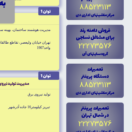
به قیمت 0
88523113
توان 1
مرکز ماشينهاى ادارى دى
راگا
فروش دامنه رند
مديريت هوشمند ساختمان، بهينه س
براى مشاغل نساجى
تهران خيابان وليعصر، تقاطع طالقان
22273576
واحد1907
گروه سايتهاى آى
تعميرات
دستگاه پرينتر
توان 1
88523113
مديريت توليد نيروى
مرکز ماشينهاى ادارى دى
توليد نيروى برق
تعميرات پرينتر
تبريز كيلومتر16 جاده آذرشهر
در شمال تهران
22273576
مرکز ماشينهاى ادارى دى