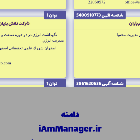
22050572
office@s
شناسه آگهى 5400910773
توان 1
باران
شركت دانش بنيان ف
ديريت محتوا
نگهداشت انرژي در دو حوزه صنعت و س
مديريت انرژي
اصفهان شهرك علمى تحقيقاتى اصفهان 
-co.com
شناسه آگهى 3861620636
توان 1
 نقشه آسيا
مؤسسه فرهنگي
دور، تهيه و پردازش تصاوير ماهواره اى،
نشر كتابهاى آموزشى، تربيتى، روانشنا
دامنه
تهران خيابان كارگر، بعد از خيابان فاطمى، خيابان شهيد فكورى، پلاك169
تهران خيابان انقلاب، بين خيابان دانشگاه و ابور
iAmManager.ir
oshd.com
66953653
armanroshd.com
66953653
info_nn