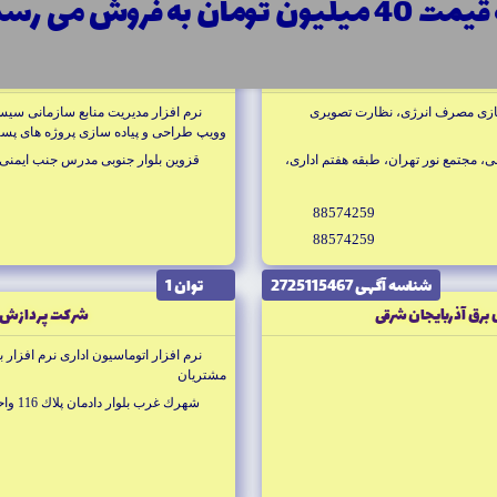
4 میلیون تومان به فروش می رسد!
شناسه آگهى 6505521859
توان 1
 ايمن
شركت پايا موج 
ازى مصرف انرژى، نظارت تصويرى
نرم افزار مديريت منابع سازمانى سيست
وويپ طراحى و پياده سازى پروژه هاى پسيو 
ى، مجتمع نور تهران، طبقه هفتم ادارى،
قزوين بلوار جنوبى مدرس جنب ايمنى 
88574259
88574259
شناسه آگهى 2725115467
توان 1
 برق آذربايجان شرقى
شركت پردازش ا
نرم افزار اتوماسيون ادارى نرم افزار با
مشتريان
شهرك غرب بلوار دادمان پلاك 116 واحد 2