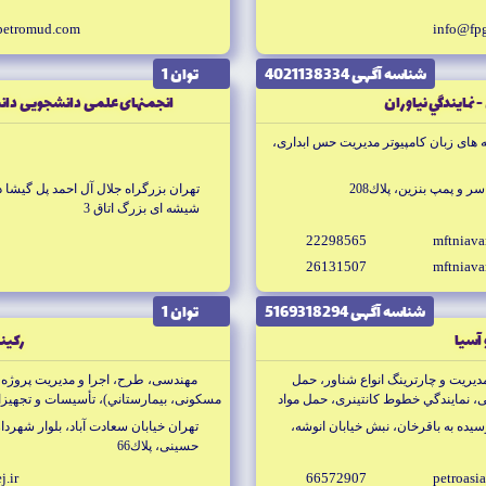
petromud.com
info@fp
شناسه آگهى 4021138334
توان 1
- نمايندگي نياوران
انجمنهاى علمى دانشجويى دانش
 هاى زبان كامپيوتر مديريت حس ابدارى،
ر و پمپ بنزين، پلاك208
تهران بزرگراه جلال آل احمد پل گيشا
شيشه اى بزرگ اتاق 3
22298565
mftniava
26131507
mftniav
شناسه آگهى 5169318294
توان 1
 آسيا
ركين
ريت و چارترينگ انواع شناور، حمل
مهندسى، طرح، اجرا و مديريت پروژه ه
 نمايندگي خطوط كانتينرى، حمل مواد
مسكونى، بيمارستاني)، تأسيسات و تجهيزا
بتنى و فلزى
رسيده به باقرخان، نبش خيابان انوشه،
تهران خيابان سعادت آباد، بلوار شهردار
حسينى، پلاك66
j.ir
66572907
petroasia