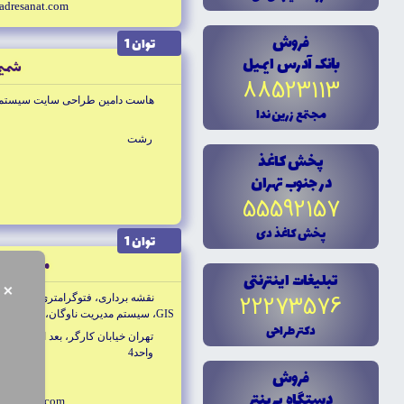
adresanat.com
فروش
توان 1
بانک آدرس ايميل
شميم 
88523113
هاست دامين طراحى سايت سيستم م
مجتمع زرين ندا
رشت
پخش کاغذ
در جنوب تهران
55592157
پخش کاغذ دى
توان 1
مشاور نگين
تبليغات اينترنتى
×
22273576
نقشه بردارى، فتوگرامترى، سنجش از 
GIS، سيستم مديريت ناوگان، AUL خلبان خودكار، هواپيماى بدون سرنشين
دکتر طراحى
واحد4
فروش
دستگاه پرينتر
a@yahoo.com