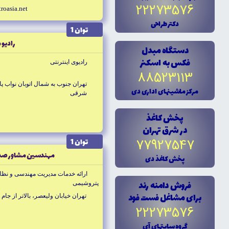
22273576
roasia.net
دکتر طراحى
توان 1
راديو 
دستگاه مبدل
فکس به اسکنر
راديوى اينترنتى
88523113
تهران جنوب به شمال اتوبان نواب پا
مرکز ماشينهاى ادارى دى
شرقى
پخش کاغذ
در شرق تهران
77927547
توان 1
مهندسين مشاور صد
پخش کاغذ دى
ارائه خدمات مديريت مهندسى و نظا
فروش دامنه رند
پتروشيمى
براى مشاغل فست فود
تهران خيابان وليعصر، بالاتر از جام 
22273576
گروه سايتهاى آى