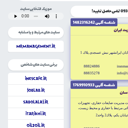
موزیک انتخابی سایت
شناسه آگهى 1482316242
يت ايران
سایت های مرتبط و یا مشابه
MrManagement.ir
تهران خيابان كريمخان زند روبروى خيابان ايرانشهر نبش عسجدى پلاك 1
برخی سایت های شاخص
88824886
iranma
88835278
info@i
iNescafe.ir
شناسه آگهى 1769910933
JobLab.ir
د سان
Sabolalaj.ir
ات مديريت ضايعات حفارى، تجهيزات
اتى مرتبط با حفارى و محيط زيست،
iTarikhi.ir
يكم، پلاك2 واحد2
Oil2Oil.ir