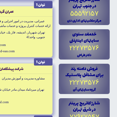
شارژ کاتريج پرينتر
توان 1
در جنوب تهران
عمران آتيه
55592157
مرکز ماشينهاى ادارى دى
عمرانى، مديريت در امور اجرايى و 
ارائه خدمات كنترل پروژه و خدمات ماش
خدمات سئوى
تهران شهريار، انديشه، فاز يك، خيا
جنوبى، واحد41
سايتهاى اينترنتى
.com
22273576
ad-oas.com
دکتر طراحى
توان 1
فروش دامنه رند
شركت پيشگامان ا
براى مشاغل پلاستيک
مشاوره مديريت و آموزش مديران
22273576
گروه سايتهاى آى
تهران ميرداماد ميدان مادر خيابان شاه ن
شارژ کاتريج پرينتر
al.com
در شرق تهران