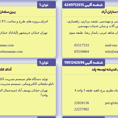
شناسه آگهى 4249712515
توان 1
 سازان آراد
بهين سامان
فنى و مهندسى، نقشه بردارى، راهسازى،
اجراى پروژه هاى طرح و ساخت E.P.C انجام خدمات مديريت طرح MC
ين آلات و ساير خدمات مهندسى
بان شاهد غربى، پاساژ رضا، طبقه سوم
تهران خيابان خرمشهر (آپادانا)، خيابان عرب
saman.com
65517533
arad-oas
behinsaman.com
65534664
info@ar
شناسه آگهى 1951242694
توان 1
نديشه توسعه پات
آداك الك
توليد دستگاه هاى سيستم مديريت الك
تابلو تبليغاتى الكترونيكى، سيستم مديريت
ظرى برج ناهيد طبقه 3 واحد 4
واحد7
22926136
pat-glob
22257992