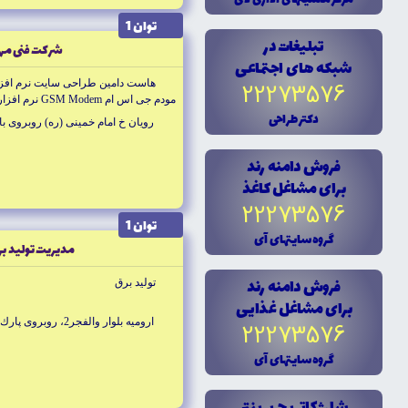
توان 1
تبليغات در
شركت فنى مهن
شبکه هاى اجتماعى
هاست دامين طراحى سايت نرم افزار 
22273576
مودم جى اس ام GSM Modem نرم افزارهاى كاربردى مشاغل
دکتر طراحى
رويان خ امام خمينى (ره) روبروى ب
فروش دامنه رند
براى مشاغل کاغذ
22273576
توان 1
گروه سايتهاى آى
مديريت توليد بر
فروش دامنه رند
توليد برق
براى مشاغل غذايى
اروميه بلوار والفجر2، روبروى پارك ملت
22273576
گروه سايتهاى آى