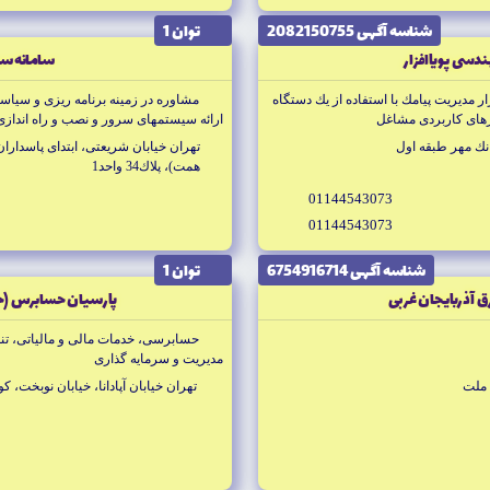
شناسه آگهى 2082150755
توان 1
دسى پوياافزار
سامانه سب
مديريت پيامك با استفاده از يك دستگاه
مشاوره در زمينه برنامه ريزى و سياس
ارائه سيستمهاى سرور و نصب و راه اندازى 
سازى و پشتيبان گيرى، ارائه ارائه راه حل 
انك مهر طبقه اول
تهران خيابان شريعتى، ابتداى پاسدار
جامع در زمينه شبكه و مديريت شبكه
همت)، پلاك34 واحد1
01144543073
01144543073
شناسه آگهى 6754916714
توان 1
ق آذربايجان غربى
پارسيان حسابرس (ح
حسابرسى، خدمات مالى و مالياتى، تنظ
مديريت و سرمايه گذارى
تهران خيابان آپادانا، خيابان نوبخت، كوچه نه