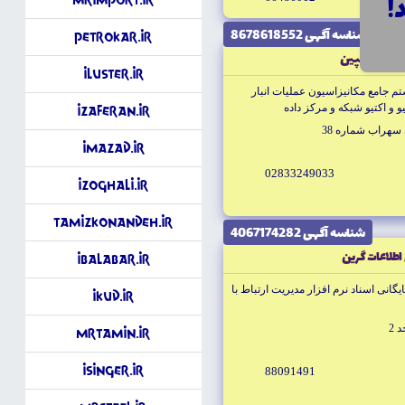
شناسه آگهى 8678618552
PetroKar.ir
شبكه كاسپين
iLuster.ir
م جامع مكانيزاسيون عمليات انبار
و اكتيو شبكه و مركز داده
iZaferan.ir
سهراب شماره 38
iMazad.ir
02833249033
iZoghali.ir
TamizKonandeh.ir
شناسه آگهى 4067174282
طلاعات گرين
iBalabar.ir
يگانى اسناد نرم افزار مديريت ارتباط با
iKud.ir
MrTamin.ir
iSinger.ir
88091491