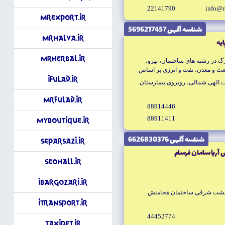
22141790
info@r
MrExport.ir
شناسه آگهى 5696217457
MrHalva.ir
ايه
MrHerbal.ir
 در رشته هاى ساختمان، نيرو،
ت و معدن، نفت و انرژي بر اساس
iFulad.ir
برنامه ريزى كشور و شركت ملى نفت
ات الهى شمالى، روبروى بيمارستان
MrFulad.ir
88914446
88911411
MyBoutique.ir
شناسه آگهى 6626830376
Separsazi.ir
 آريا سامان فرسام
SeoHall.ir
iBargozari.ir
يبهشت شرقى ساختمان هخامنش
iTransport.ir
44452774
TaxiPet.ir