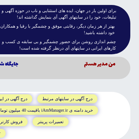
براى اولين بار در جهان، ايده هاى استثنايى و ناب در حوزه آگهى و
تبليغات، خود را در سايتهاى آگهى آى بنمايش گذاشته اند!
بهتر از هر زمان ديگر، رقابتى موفق و چشمگير با رقبا و همکاران
خود داشته باشيد!
چشم اندازى روشن براى حضور چشمگير و بى سابقه ى کسب و
کارهاى ايرانى در سايتهاى آى درنظر گرفته شده است!
من مدير هستم
جايگاه شا
درج آگهى در سايتهاى مرتبط
درج آگهى در اي
خريد دامنه ى iAmManager.ir باقيمت 40 ميليون تومان
تعميرات پرينتر
فروش کارتريج
r