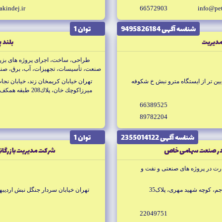
akindej.ir
66572903
info@pet
شناسه آگهى 9495826184
توان 1
مديريت
بلند پ
طراحى، ساخت، اجراى پروژه هاى بزرگ
صنعت، تأسيسات، تجهيزات، آب، برق، صنع
رشته هاى اخذ شده از سازمان مديريت و 
يين تر از ايستگاه مترو نبش خ شكوفه
تهران خيابان كريمخان زند، خيابان نج
ايران
ميرزاكوچك خان، پلاك208 طبقه همكف
66389525
89782204
شناسه آگهى 2355014122
توان 1
ر صنعت سهامى خاص
شركت مديريت بازرگانى
رت در پروژه هاى صنعتى و نفت و
جم،‌ كوچه شهيد مهرى، پلاک35
تهران خيابان سردار جنگل نبش ارد
22049751