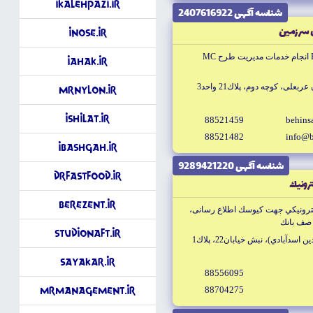
iKalehPazi.ir
شناسه آگهى 2407616922
 سرزمين
iNose.ir
iAhak.ir
على، كوچه دوم، پلاك21 واحد3
MrNylon.ir
iShilat.ir
88521459
behin
88521482
info@
iBashgah.ir
شناسه آگهى 9289421220
DrFastFood.ir
ترونيك
Berezent.ir
ترونيكي جهت كيوسك اطلاع رسانى،
 صف بانك
StudioNaft.ir
تهران خيابان يوسف آباد (سيدجمال الدين اسدآبادي)، نبش خيابان22، پلاك1
SayaKar.ir
88556095
88704275
MrManagement.ir