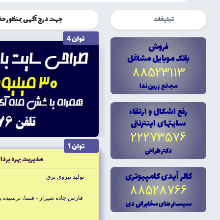
تبلیغات
جهت درج آگهی بمنظور حضوری چشم
توان 4
فروش
بانک موبايل مشاغل
88523113
مجتمع زرين ندا
رفع اشکال و ارتقاء
سايتهاى اينترنتى
22273576
توان 1
دکتر طراحى
مديريت بهره بردا
کالر آيدى کامپيوترى
توليد نيروى برق
88528766
فارس جاده شيراز - فسا، نرسيده به
سيستم هاى مخابراتى دى