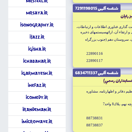
MrSteel.ir
شناسه آگهى 7291198015
MrSaya.ir
ز رايان
iSonoGraphy.ir
ت گذارى فناورى اطلاعات و ارتباطات،
و ارتقاء آن، ارائهسيستمهاى ذخيره
iJazz.ir
هاى جام ع ذخيره سازى، ارائه راه حلهاى
ان، سروستان دهم (جنوب بزرگراه
iGisha.ir
22890116
22890117
iChabahar.ir
شناسه آگهى 6834711337
iGarmayesh.ir
سابداران رسمي)
iHefaz.ir
يم دفاتر و اظهارنامه، مشاوره
iComedy.ir
م، پلاك8 واحد7
iRandeman.ir
88738831
iMicrowave.ir
88738837